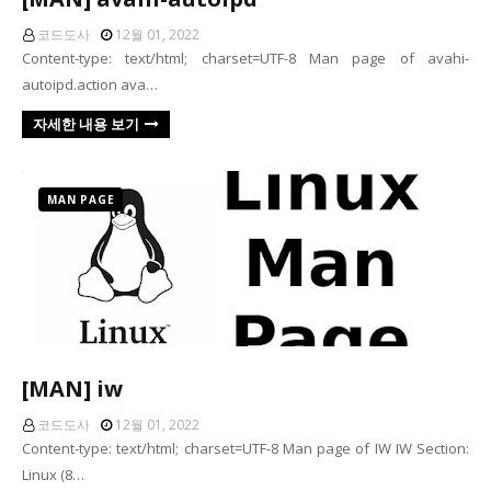
코드도사
12월 01, 2022
Content-type: text/html; charset=UTF-8 Man page of avahi-
autoipd.action ava…
자세한 내용 보기
MAN PAGE
[MAN] iw
코드도사
12월 01, 2022
Content-type: text/html; charset=UTF-8 Man page of IW IW Section:
Linux (8…