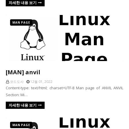
자세한 내용 보기
MAN PAGE
[MAN] anvil
코드도사
12월 01, 2022
Content-type: text/html; charset=UTF-8 Man page of ANVIL ANVIL
Section: Mi…
자세한 내용 보기
MAN PAGE