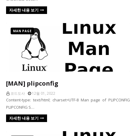
자세한 내용 보기
MAN PAGE
[MAN] plipconfig
코드도사
12월 01, 2022
Content-type: text/html; charset=UTF-8 Man page of PLIPCONFIG
PLIPCONFIG S…
자세한 내용 보기