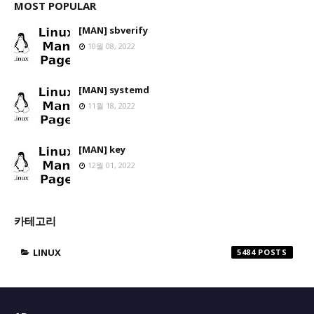
MOST POPULAR
[MAN] sbverify
10월 08, 2022
[MAN] systemd
11월 18, 2022
[MAN] key
12월 01, 2022
카테고리
LINUX
5484