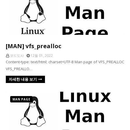
[MAN] vfs_prealloc
코드도사
12월 01, 2022
Content-type: text/html; charset=UTF-8 Man page of VFS_PREALLOC
VFS_PREALLO…
자세한 내용 보기
MAN PAGE