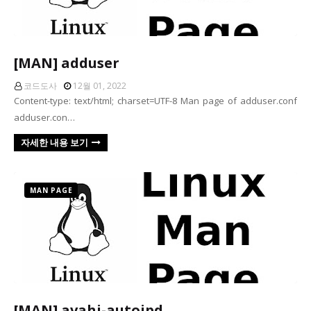
[MAN] adduser
코드도사
12월 01, 2022
Content-type: text/html; charset=UTF-8 Man page of adduser.conf
adduser.con…
자세한 내용 보기
MAN PAGE
[MAN] avahi-autoipd