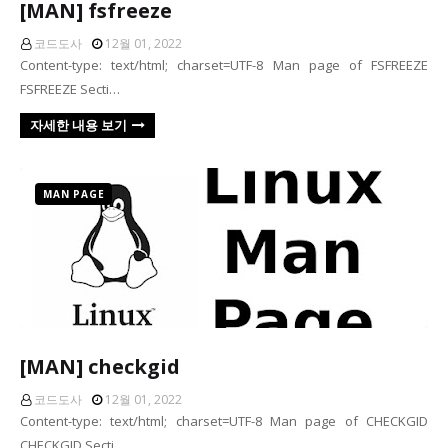
[MAN] fsfreeze
코드도사
12월 01, 2022
Content-type: text/html; charset=UTF-8 Man page of FSFREEZE
FSFREEZE Secti…
자세한 내용 보기
MAN PAGE
[MAN] checkgid
코드도사
12월 01, 2022
Content-type: text/html; charset=UTF-8 Man page of CHECKGID
CHECKGID Secti…