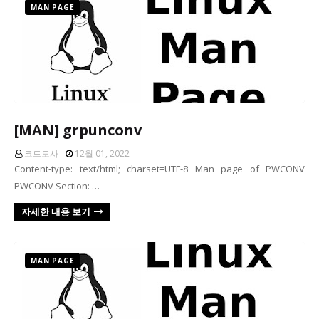
MAN PAGE
[MAN] grpunconv
코드도사
12월 01, 2022
Content-type: text/html; charset=UTF-8 Man page of PWCONV
PWCONV Section: …
자세한 내용 보기
MAN PAGE