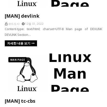
[MAN] devlink
코드도사
12월 01, 2022
Content-type: text/html; charset=UTF-8 Man page of DEVLINK
DEVLINK Section…
자세한 내용 보기
MAN PAGE
[MAN] tc-cbs