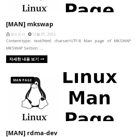
[MAN] mkswap
코드도사
12월 01, 2022
Content-type: text/html; charset=UTF-8 Man page of MKSWAP
MKSWAP Section: …
자세한 내용 보기
MAN PAGE
[MAN] rdma-dev