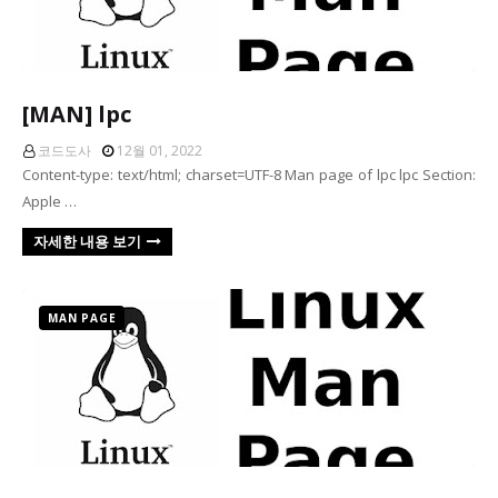
[MAN] lpc
코드도사
12월 01, 2022
Content-type: text/html; charset=UTF-8 Man page of lpc lpc Section:
Apple …
자세한 내용 보기
MAN PAGE