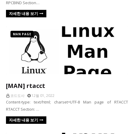
RPCBIND Section…
자세한 내용 보기
MAN PAGE
[MAN] rtacct
코드도사
12월 01, 2022
Content-type: text/html; charset=UTF-8 Man page of RTACCT
RTACCT Section: …
자세한 내용 보기