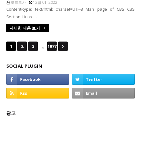
코드도사
12월 01, 2022
Content-type: text/html; charset=UTF-8 Man page of CBS CBS
Section: Linux …
자세한 내용 보기
...
1
2
3
1077
SOCIAL PLUGIN
광고