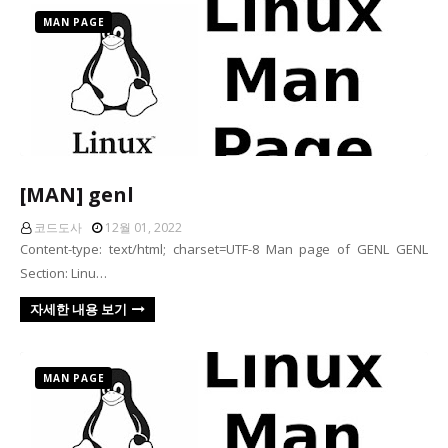
MAN PAGE
[MAN] genl
코드도사
12월 01, 2022
Content-type: text/html; charset=UTF-8 Man page of GENL GENL
Section: Linu…
자세한 내용 보기
MAN PAGE