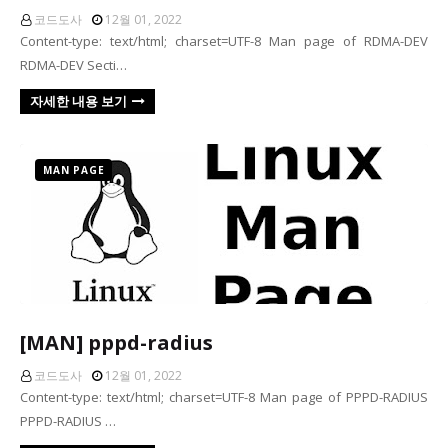
코드도사
12월 01, 2022
Content-type: text/html; charset=UTF-8 Man page of RDMA-DEV
RDMA-DEV Secti…
자세한 내용 보기
MAN PAGE
[MAN] pppd-radius
코드도사
12월 01, 2022
Content-type: text/html; charset=UTF-8 Man page of PPPD-RADIUS
PPPD-RADIUS …