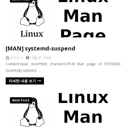
[MAN] systemd-suspend
코드도사
12월 01, 2022
Content-type: text/html; charset=UTF-8 Man page of SYSTEMD-
SUSPEND.SERVICE …
자세한 내용 보기
MAN PAGE