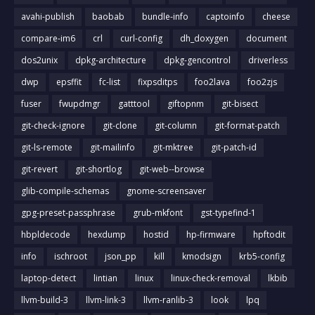
avahi-publish
baobab
bundle-info
captoinfo
cheese
compare-im6
crl
curl-config
dh_doxygen
document
dos2unix
dpkg-architecture
dpkg-gencontrol
driverless
dwp
epsffit
fc-list
fixpsditps
foo2lava
foo2zjs
fuser
fwupdmgr
gatttool
giftopnm
git-bisect
git-check-ignore
git-clone
git-column
git-format-patch
git-ls-remote
git-mailinfo
git-mktree
git-patch-id
git-revert
git-shortlog
git-web--browse
glib-compile-schemas
gnome-screensaver
gpg-preset-passphrase
grub-mkfont
gst-typefind-1
hbpldecode
hexdump
hostid
hp-firmware
hpftodit
info
ischroot
json_pp
kill
kmodsign
krb5-config
laptop-detect
lintian
linux
linux-check-removal
lkbib
llvm-build-3
llvm-link-3
llvm-ranlib-3
look
lpq