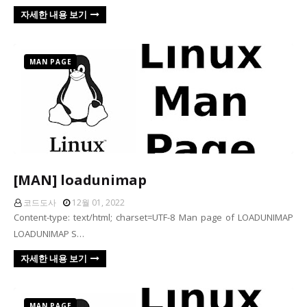
자세한 내용 보기
MAN PAGE
[MAN] loadunimap
코드도사
12월 01, 2022
Content-type: text/html; charset=UTF-8 Man page of LOADUNIMAP
LOADUNIMAP S…
자세한 내용 보기
MAN PAGE