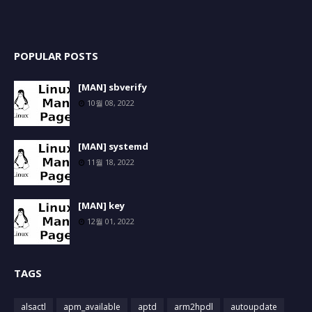
POPULAR POSTS
[MAN] sbverify
10월 08, 2022
[MAN] systemd
11월 18, 2022
[MAN] key
12월 01, 2022
TAGS
alsactl
apm_available
aptd
arm2hpdl
autoupdate