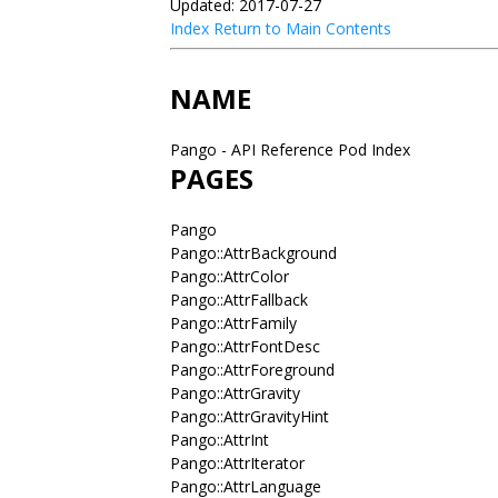
Updated: 2017-07-27
Index
Return to Main Contents
NAME
Pango - API Reference Pod Index
PAGES
Pango
Pango::AttrBackground
Pango::AttrColor
Pango::AttrFallback
Pango::AttrFamily
Pango::AttrFontDesc
Pango::AttrForeground
Pango::AttrGravity
Pango::AttrGravityHint
Pango::AttrInt
Pango::AttrIterator
Pango::AttrLanguage