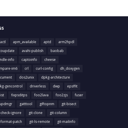
GS
actl
apm_available
aptd
arm2hpdl
toupdate
avahi-publish
baobab
ndle-info
captoinfo
cheese
mpare-im6
crl
curl-config
dh_doxygen
cument
dos2unix
dpkg-architecture
kg-gencontrol
driverless
dwp
epsffit
list
fixpsditps
foo2lava
foo2zjs
fuser
updmgr
gatttool
giftopnm
git-bisect
t-check-ignore
git-clone
git-column
t-format-patch
git-ls-remote
git-mailinfo