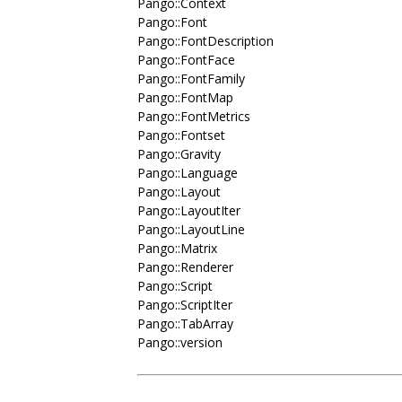
Pango::Context
Pango::Font
Pango::FontDescription
Pango::FontFace
Pango::FontFamily
Pango::FontMap
Pango::FontMetrics
Pango::Fontset
Pango::Gravity
Pango::Language
Pango::Layout
Pango::LayoutIter
Pango::LayoutLine
Pango::Matrix
Pango::Renderer
Pango::Script
Pango::ScriptIter
Pango::TabArray
Pango::version