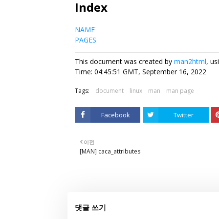
Index
NAME
PAGES
This document was created by
man2html
, u
Time: 04:45:51 GMT, September 16, 2022
Tags:
document
linux
man
man page
Facebook
Twitter
이전
[MAN] caca_attributes
댓글 쓰기