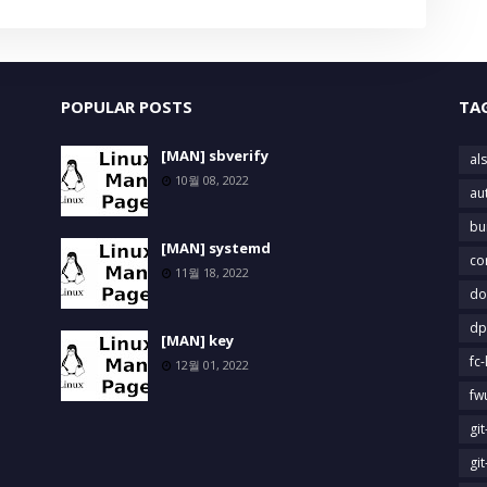
POPULAR POSTS
TA
[MAN] sbverify
als
10월 08, 2022
au
bu
[MAN] systemd
co
11월 18, 2022
do
dp
[MAN] key
fc-
12월 01, 2022
fw
gi
gi