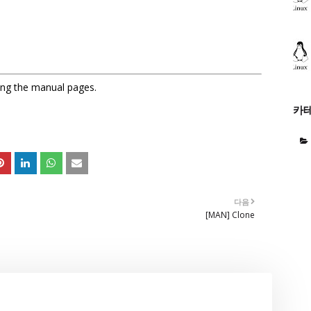
sing the manual pages.
카
다음
[MAN] Clone