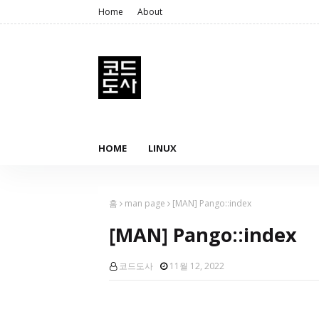
Home
About
HOME
LINUX
홈
man page
[MAN] Pango::index
[MAN] Pango::index
코드도사
11월 12, 2022